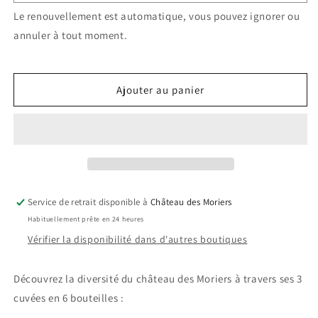
caisse
caisse
Le renouvellement est automatique, vous pouvez ignorer ou
découverte
découverte
annuler à tout moment.
du
du
club
club
des
des
Moriers
Moriers
Ajouter au panier
Service de retrait disponible à
Château des Moriers
Habituellement prête en 24 heures
Vérifier la disponibilité dans d'autres boutiques
Découvrez la diversité du château des Moriers à travers ses 3
cuvées en 6 bouteilles :