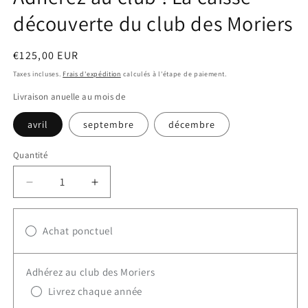
découverte du club des Moriers
Prix
€125,00 EUR
habituel
Taxes incluses.
Frais d'expédition
calculés à l'étape de paiement.
Livraison anuelle au mois de
avril
septembre
décembre
Quantité
Quantité
Réduire
Augmenter
la
la
quantité
quantité
de
Achat ponctuel
de
Adhérez
Adhérez
au
au
Adhérez au club des Moriers
club
club
!
!
Livrez chaque année
La
La