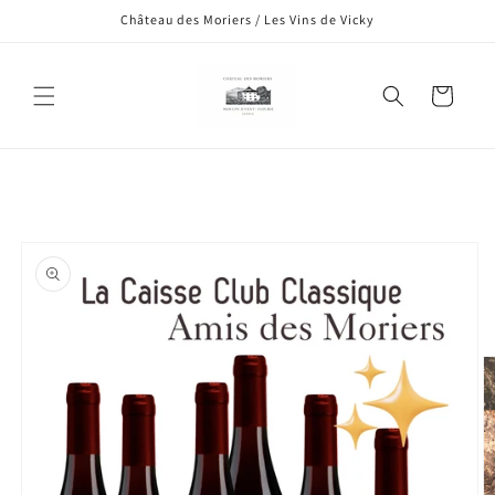
et
Château des Moriers / Les Vins de Vicky
passer
au
contenu
Panier
Passer aux
informations
produits