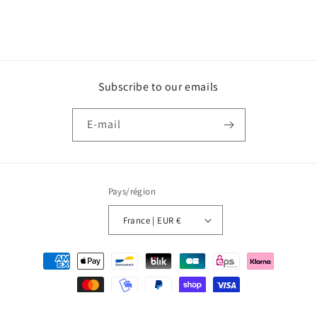
Subscribe to our emails
E-mail
Pays/région
France | EUR €
Moyens
de
paiement
© 2026,
Miss Vicky Wine
Commerce électronique propulsé par Shopify