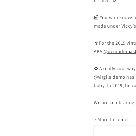
It's live! 🚀
📰 You who knows me
made under Vicky's
🍷For the 2019 vint
AKA
@demodemast
♻️ A really cool way
@virgile.demo
has 
baby. In 2019, he 
We are celebraring 
> More to come!