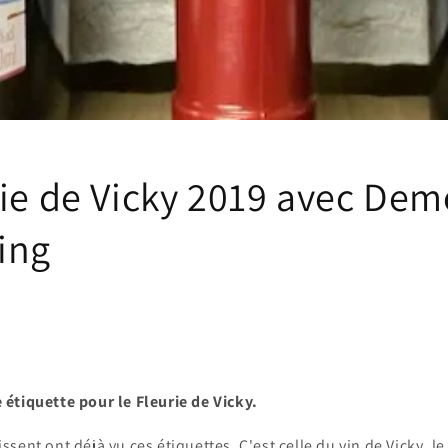
rie de Vicky 2019 avec De
ing
 étiquette pour le Fleurie de Vicky.
sent ont déjà vu ces étiquettes. C'est celle du vin de Vicky, le