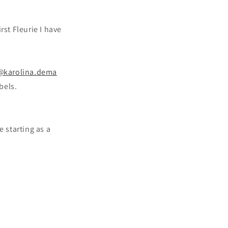
rst Fleurie I have
@karolina.dema
bels.
 starting as a