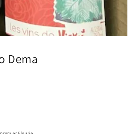
mo Dema
 premier Fleurie