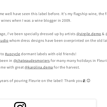
 well have seen this label before. It's my flagship wine, the fi
 wines when I was a wine blogger in 2009.
age, I've been specially dressed up by artists
@virgile.demo
&
udio
whom dress designs have been overprinted on the old la
 to
#upcycle
dormant labels with old friends!
been in
@chateaudesmoriers
for many many holidays in Fleurie
came with great
@karolina.dema
for the harvest.
years of pouring Fleurie on the label! Thank you🫂😊