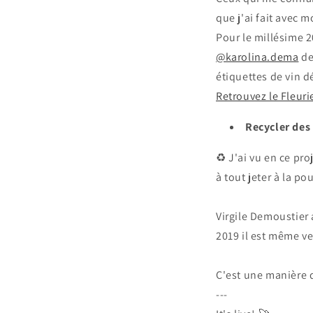
que j'ai fait avec 
Pour le millésime 2
@karolina.dema
d
étiquettes de vin d
Retrouvez le Fleuri
Recycler des
♻️ J'ai vu en ce pr
à tout jeter à la p
Virgile Demoustier
2019 il est même v
C'est une manière d
---