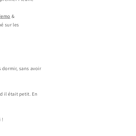
.demo
&
é sur les
s dormir, sans avoir
l était petit. En
 !